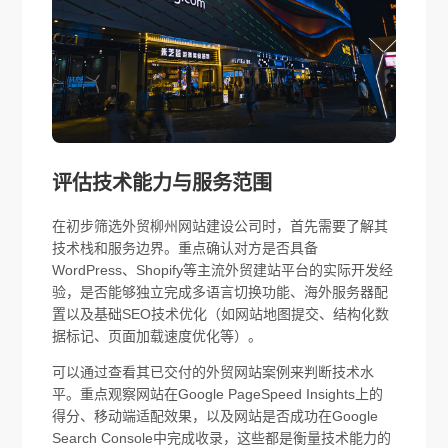
评估技术能力与服务范围
在初步筛选外贸柳州网站建设公司时，首先需要了解其
技术栈和服务边界。重点确认对方是否具备
WordPress、Shopify等主流外贸建站平台的实际开发经
验，是否能够独立完成多语言切换功能、海外服务器配
置以及基础SEO技术优化（如网站地图提交、结构化数
据标记、页面加载速度优化等）。
可以通过查看其已交付的外贸网站案例来判断技术水
平。重点观察网站在Google PageSpeed Insights上的
得分、移动端适配效果，以及网站是否成功在Google
Search Console中完成收录，这些都是衡量技术能力的