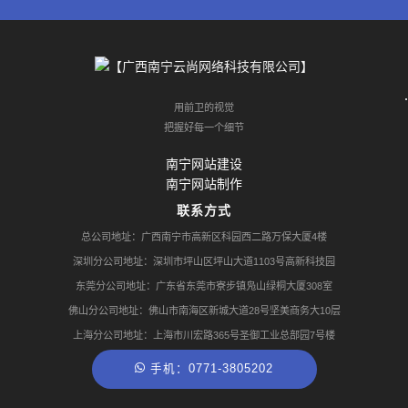
用前卫的视觉
把握好每一个细节
南宁网站建设
南宁网站制作
联系方式
总公司地址：广西南宁市高新区科园西二路万保大厦4楼
深圳分公司地址：深圳市坪山区坪山大道1103号高新科技园
东莞分公司地址：广东省东莞市寮步镇凫山绿桐大厦308室
佛山分公司地址：佛山市南海区新城大道28号坚美商务大10层
上海分公司地址：上海市川宏路365号圣御工业总部园7号楼
手机：0771-3805202