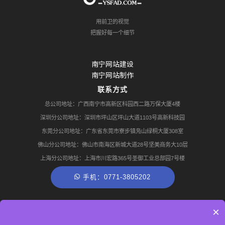
用前卫的视觉
把握好每一个细节
南宁网站建设
南宁网站制作
联系方式
总公司地址：广西南宁市高新区科园西二路万保大厦4楼
深圳分公司地址：深圳市坪山区坪山大道1103号高新科技园
东莞分公司地址：广东省东莞市寮步镇凫山绿桐大厦308室
佛山分公司地址：佛山市南海区新城大道28号坚美商务大10层
上海分公司地址：上海市川宏路365号圣御工业总部园7号楼
手机：0771-3805202
热门推荐：
seo网络推广平台
SEO网络推广技术
SEO网络推广公司
×
网站优化网络推广seo
SEO网站推广与优化方案
网站建设制作