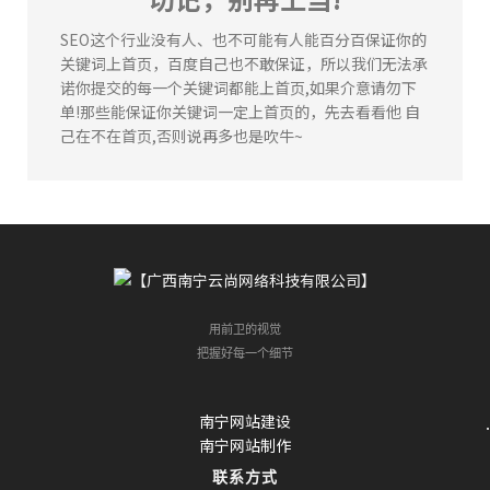
张先生
164****4625
91分钟前
SEO这个行业没有人、也不可能有人能百分百保证你的
李女士
133****8168
86分钟前
关键词上首页，百度自己也不敢保证，所以我们无法承
陈**
135****2578
3分钟前
诺你提交的每一个关键词都能上首页,如果介意请勿下
单!那些能保证你关键词一定上首页的，先去看看他 自
李女士
184****6636
37分钟前
己在不在首页,否则说再多也是吹牛~
张先生
164****4625
91分钟前
李女士
133****8168
86分钟前
李先生
134****1477
66分钟前
用前卫的视觉
把握好每一个细节
南宁网站建设
南宁网站制作
联系方式