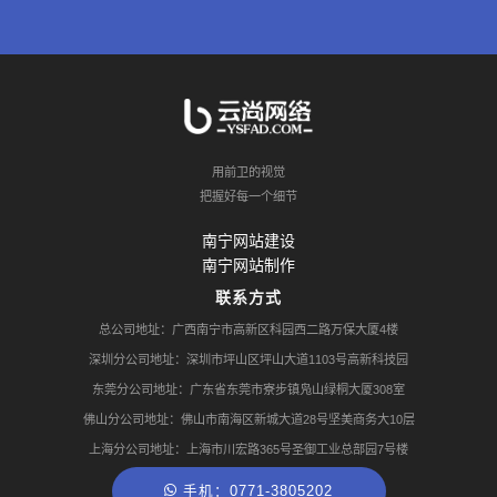
用前卫的视觉
把握好每一个细节
南宁网站建设
南宁网站制作
联系方式
总公司地址：广西南宁市高新区科园西二路万保大厦4楼
深圳分公司地址：深圳市坪山区坪山大道1103号高新科技园
东莞分公司地址：广东省东莞市寮步镇凫山绿桐大厦308室
佛山分公司地址：佛山市南海区新城大道28号坚美商务大10层
上海分公司地址：上海市川宏路365号圣御工业总部园7号楼
手机：0771-3805202