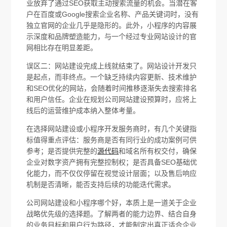
业放弃了通过SEO获取主动搜索流量的机会。当潜在客
户在百度或Google搜索企业名称、产品关键词时，没有
独立官网的企业几乎是隐形的。此外，小程序的内容展
示深度和品牌塑造能力，与一个经过专业网站设计的官
网相比存在明显差距。
误区二：网站建设完成上线就结束了。网站设计开发只
是起点，而非终点。一个缺乏持续内容更新、技术维护
和SEO优化的网站，会随着时间推移逐渐失去搜索排名
和用户信任。企业在规划公司网站建设预算时，应将上
线后的运营维护成本纳入整体考量。
在选择网站建设或小程序开发服务商时，有几个关键指
标值得重点评估：服务商是否有同行业的成功案例可供
参考；是否提供完整的
源代码
和域名所有权交付，确保
企业对数字资产拥有完整控制权；是否具备SEO基础优
化能力，而不仅仅停留在视觉设计层面；以及售后响应
机制是否清晰，能否支持后续的功能迭代需求。
公司网站建设和小程序哪个好，本质上是一道关于企业
战略优先级的选择题。了解两者的能力边界、结合自身
的业务目标和用户行为路径，才能制定出真正适合企业