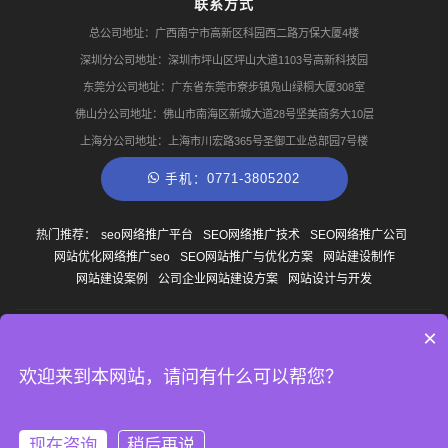
联系方式
总公司地址：广西南宁市高新区科园西二路万保大厦4楼
深圳分公司地址：深圳市坪山区坪山大道1103号高新科技园
东莞分公司地址：广东省东莞市寮步镇凫山绿桐大厦308室
佛山分公司地址：佛山市南海区新城大道28号坚美商务大10层
上海分公司地址：上海市川宏路365号圣御工业总部园7号楼
手机：0771-3805202
热门推荐：
seo网络推广平台
SEO网络推广技术
SEO网络推广公司
网站优化网络推广seo
SEO网站推广与优化方案
网站建设制作
网站建设案例
公司企业网站建设方案
网站设计与开发
×
© Copyright
2013-2026
广西南宁云尚网络科技有限公司 版权所有
网站地图
桂ICP备
14007327号-1
TAG聚合
欢迎来到本网站，请问有什么可以帮您？
现在咨询
稍后再说