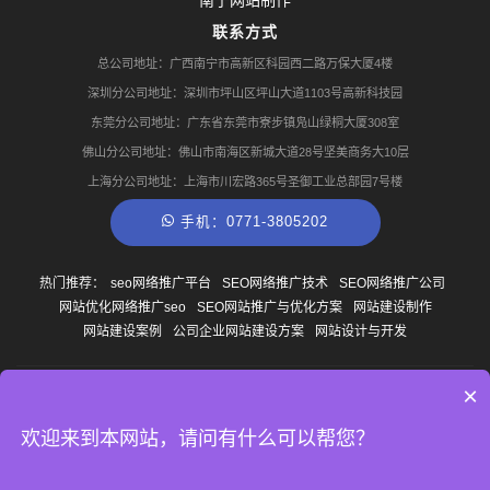
联系方式
总公司地址：广西南宁市高新区科园西二路万保大厦4楼
深圳分公司地址：深圳市坪山区坪山大道1103号高新科技园
东莞分公司地址：广东省东莞市寮步镇凫山绿桐大厦308室
佛山分公司地址：佛山市南海区新城大道28号坚美商务大10层
上海分公司地址：上海市川宏路365号圣御工业总部园7号楼
手机：0771-3805202
热门推荐：
seo网络推广平台
SEO网络推广技术
SEO网络推广公司
网站优化网络推广seo
SEO网站推广与优化方案
网站建设制作
网站建设案例
公司企业网站建设方案
网站设计与开发
×
© Copyright
2013-2026
广西南宁云尚网络科技有限公司 版权所有
网站地图
桂ICP备
14007327号-1
TAG聚合
欢迎来到本网站，请问有什么可以帮您？