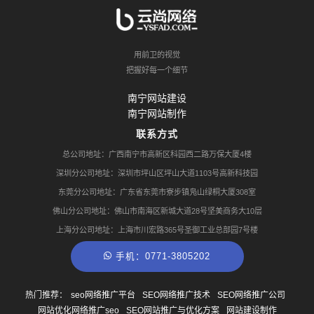
用前卫的视觉
把握好每一个细节
南宁网站建设
南宁网站制作
联系方式
总公司地址：广西南宁市高新区科园西二路万保大厦4楼
深圳分公司地址：深圳市坪山区坪山大道1103号高新科技园
东莞分公司地址：广东省东莞市寮步镇凫山绿桐大厦308室
佛山分公司地址：佛山市南海区新城大道28号坚美商务大10层
上海分公司地址：上海市川宏路365号圣御工业总部园7号楼
手机：0771-3805202
热门推荐：
seo网络推广平台
SEO网络推广技术
SEO网络推广公司
网站优化网络推广seo
SEO网站推广与优化方案
网站建设制作