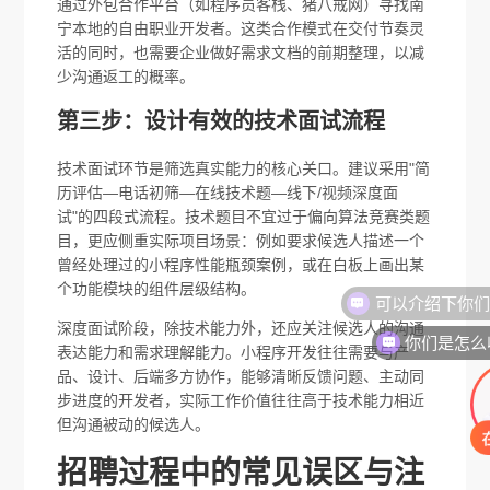
通过外包合作平台（如程序员客栈、猪八戒网）寻找南
宁本地的自由职业开发者。这类合作模式在交付节奏灵
活的同时，也需要企业做好需求文档的前期整理，以减
少沟通返工的概率。
第三步：设计有效的技术面试流程
技术面试环节是筛选真实能力的核心关口。建议采用"简
历评估—电话初筛—在线技术题—线下/视频深度面
试"的四段式流程。技术题目不宜过于偏向算法竞赛类题
目，更应侧重实际项目场景：例如要求候选人描述一个
曾经处理过的小程序性能瓶颈案例，或在白板上画出某
个功能模块的组件层级结构。
深度面试阶段，除技术能力外，还应关注候选人的沟通
你们是怎么
表达能力和需求理解能力。小程序开发往往需要与产
品、设计、后端多方协作，能够清晰反馈问题、主动同
步进度的开发者，实际工作价值往往高于技术能力相近
但沟通被动的候选人。
招聘过程中的常见误区与注