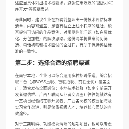
述应当具体列出技术栈要求，避免使用泛泛的"熟悉小程
序开发"等模糊表述。
与此同时，建议企业在招聘前整理出一份技术评估标准
清单，内容可涵盖：是否有独立上线小程序的经验、能
否提供可访问的作品案例、对常见性能问题（如白屏优
化、分包加载）的解决思路。这份清单将贯穿简历筛
选、电话初筛和技术面试的全过程，有助于保持评估标
准的一致性。
第二步：选择合适的招聘渠道
在南宁本地，企业可以综合运用多种招聘渠道。综合招
聘平台（如BOSS直聘、智联招聘、前程无忧）覆盖面
广，适合发布全职岗位；本地技术社群（如南宁前端开
发者微信群、广西互联网从业者交流圈）往往能触达有
一定项目经验的在职开发者；广西各高校的校园招聘及
实习合作渠道，则是储备初级人才、培养核心团队的有
效途径。
对于工期明确、功能模块清晰的短期项目，也可以考虑