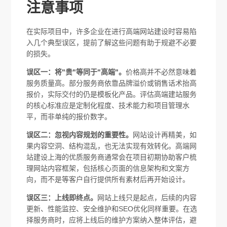
注意事项
在实际项目中，许多企业在进行高端网站建设时容易陷
入几个典型误区，提前了解这些问题有助于规避不必要
的损失。
误区一：将"贵"等同于"高端"。
价格高并不必然意味着
服务质量高。部分服务商依靠品牌溢价或销售话术抬高
报价，实际交付的仍是模板化产品。评估高端建站服务
的核心标准应是定制化程度、技术能力和项目管理水
平，而非单纯的报价数字。
误区二：忽视内容规划的重要性。
网站设计再精美，如
果内容空洞、结构混乱，也无法实现有效转化。高端网
站建设上海的优质服务商通常会在项目初期协助客户梳
理网站内容框架，包括核心页面的信息架构和文案方
向，而不是等客户自行提供所有素材后再开始设计。
误区三：上线即终点。
网站上线只是起点，后续的内容
更新、性能监控、安全维护和SEO优化同样重要。在选
择服务商时，应将上线后的维护方案纳入整体评估，避