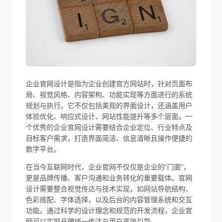
企业官网设计是指为企业创建官方网站时，针对页面布
局、视觉风格、内容架构、功能实现等方面进行的系统
规划与执行。它不仅包括美观的界面设计，还涵盖用户
体验优化、响应式设计、网站性能提升等多个层面。一
个优秀的企业官网设计需要结合企业定位、行业特点及
目标客户需求，打造界面简洁、信息清晰且操作便捷的
数字平台。
在当今互联网时代，企业官网不仅仅是企业的“门面”，
更是品牌传播、客户沟通和业务转化的重要载体。官网
设计需要整合视觉传达与技术实现，如网站导航结构、
色彩搭配、字体选择，以及后台的内容管理系统和交互
功能。通过科学的设计理念和规范的开发流程，企业官
网可以实现品牌统一传达与用户高效引导。