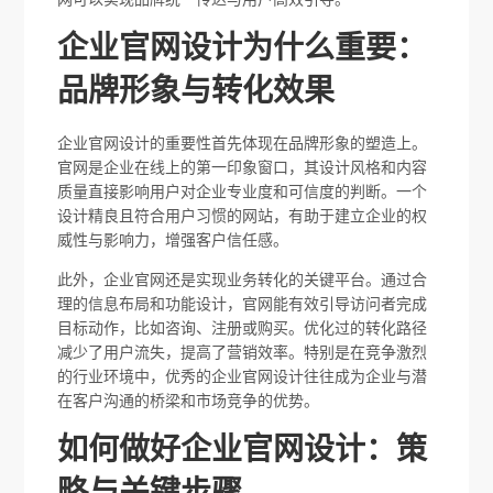
企业官网设计为什么重要：
品牌形象与转化效果
企业官网设计的重要性首先体现在品牌形象的塑造上。
官网是企业在线上的第一印象窗口，其设计风格和内容
质量直接影响用户对企业专业度和可信度的判断。一个
设计精良且符合用户习惯的网站，有助于建立企业的权
威性与影响力，增强客户信任感。
此外，企业官网还是实现业务转化的关键平台。通过合
理的信息布局和功能设计，官网能有效引导访问者完成
目标动作，比如咨询、注册或购买。优化过的转化路径
减少了用户流失，提高了营销效率。特别是在竞争激烈
的行业环境中，优秀的企业官网设计往往成为企业与潜
在客户沟通的桥梁和市场竞争的优势。
如何做好企业官网设计：策
略与关键步骤