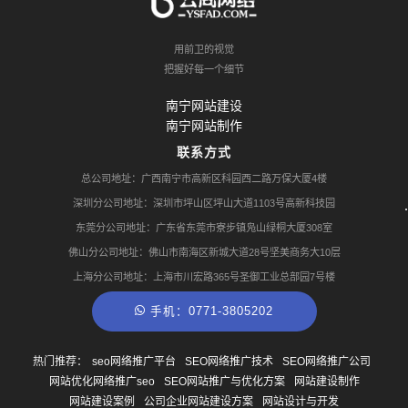
用前卫的视觉
把握好每一个细节
南宁网站建设
南宁网站制作
联系方式
总公司地址：广西南宁市高新区科园西二路万保大厦4楼
深圳分公司地址：深圳市坪山区坪山大道1103号高新科技园
东莞分公司地址：广东省东莞市寮步镇凫山绿桐大厦308室
佛山分公司地址：佛山市南海区新城大道28号坚美商务大10层
上海分公司地址：上海市川宏路365号圣御工业总部园7号楼
手机：0771-3805202
热门推荐：
seo网络推广平台
SEO网络推广技术
SEO网络推广公司
网站优化网络推广seo
SEO网站推广与优化方案
网站建设制作
网站建设案例
公司企业网站建设方案
网站设计与开发