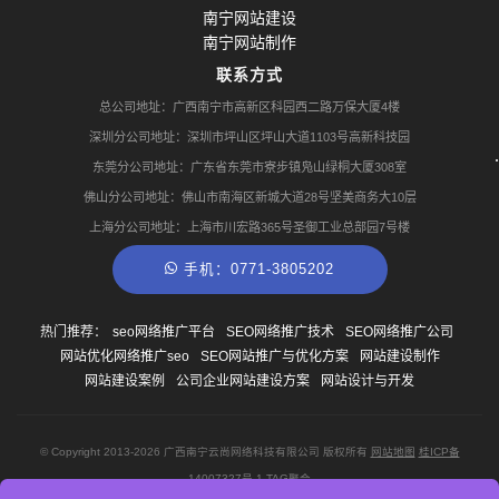
南宁网站建设
南宁网站制作
联系方式
总公司地址：广西南宁市高新区科园西二路万保大厦4楼
深圳分公司地址：深圳市坪山区坪山大道1103号高新科技园
东莞分公司地址：广东省东莞市寮步镇凫山绿桐大厦308室
佛山分公司地址：佛山市南海区新城大道28号坚美商务大10层
上海分公司地址：上海市川宏路365号圣御工业总部园7号楼
手机：0771-3805202
热门推荐：
seo网络推广平台
SEO网络推广技术
SEO网络推广公司
网站优化网络推广seo
SEO网站推广与优化方案
网站建设制作
网站建设案例
公司企业网站建设方案
网站设计与开发
© Copyright
2013-2026
广西南宁云尚网络科技有限公司 版权所有
网站地图
桂ICP备
14007327号-1
TAG聚合