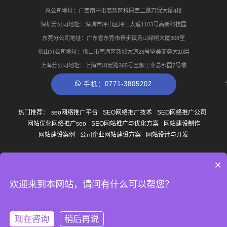
总公司地址：广西南宁市高新区科园西二路万保大厦4楼
深圳分公司地址：深圳市坪山区坪山大道1103号高新科技园
东莞分公司地址：广东省东莞市寮步镇凫山绿桐大厦308室
佛山分公司地址：佛山市南海区新城大道28号坚美商务大10层
上海分公司地址：上海市川宏路365号圣御工业总部园7号楼
手机：0771-3805202
热门推荐：
seo网络推广平台
SEO网络推广技术
SEO网络推广公司
网站优化网络推广seo
SEO网站推广与优化方案
网站建设制作
网站建设案例
公司企业网站建设方案
网站设计与开发
×
© Copyright
2013-2026
广西南宁云尚网络科技有限公司 版权所有
网站地图
桂ICP备
14007327号-1
TAG聚合
欢迎来到本网站，请问有什么可以帮您？
现在咨询
稍后再说