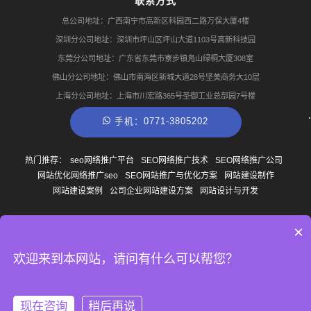
联系方式
总公司地址：广西南宁市高新区科园西二路万保大厦4楼
深圳分公司地址：深圳市坪山区坪山大道1103号高新科技园
东莞分公司地址：广东省东莞市寮步镇凫山绿桐大厦308室
佛山分公司地址：佛山市南海区新城大道28号坚美商务大10层
上海分公司地址：上海市川宏路365号圣御工业总部园7号楼
手机：0771-3805202
热门推荐：
seo网络推广平台
SEO网络推广技术
SEO网络推广公司
网站优化网络推广seo
SEO网站推广与优化方案
网站建设制作
网站建设案例
公司企业网站建设方案
网站设计与开发
×
© Copyright
2013-2026
广西南宁云尚网络科技有限公司 版权所有
网站地图
桂ICP备
14007327号-1
TAG聚合
欢迎来到本网站，请问有什么可以帮您？
现在咨询
稍后再说