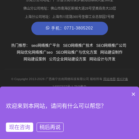
佛山分公司地址：佛山市南海区新城大道28号坚美商务大10层
上海分公司地址：上海市川宏路365号圣御工业总部园7号楼
手机：0771-3805202
热门推荐：
seo网络推广平台
SEO网络推广技术
SEO网络推广公司
网站优化网络推广seo
SEO网站推广与优化方案
网站建设制作
网站建设案例
公司企业网站建设方案
网站设计与开发
© Copyright
2013-2026
广西南宁云尚网络科技有限公司 版权所有
网站地图
桂ICP备
14007327号-1
TAG聚合
×
欢迎来到本网站，请问有什么可以帮您？
合作网站：
健康信息服务
南宁特色餐饮
更多合作网站
现在咨询
稍后再说
© 广西南宁云尚网络科技有限公司 ·
桂ICP备14007327号-1