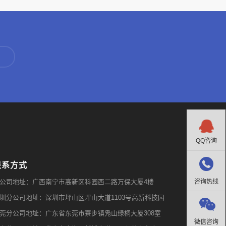

QQ咨询

联系方式
公司地址：广西南宁市高新区科园西二路万保大厦4楼
咨询热线
圳分公司地址：深圳市坪山区坪山大道1103号高新科技园

莞分公司地址：广东省东莞市寮步镇凫山绿桐大厦308室
微信咨询