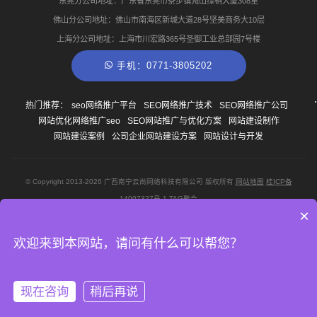
东莞分公司地址：广东省东莞市寮步镇凫山绿桐大厦308室
佛山分公司地址：佛山市南海区新城大道28号坚美商务大10层
上海分公司地址：上海市川宏路365号圣御工业总部园7号楼
手机：0771-3805202
热门推荐：
seo网络推广平台
SEO网络推广技术
SEO网络推广公司
网站优化网络推广seo
SEO网站推广与优化方案
网站建设制作
网站建设案例
公司企业网站建设方案
网站设计与开发
© Copyright
2013-2026
广西南宁云尚网络科技有限公司 版权所有
网站地图
桂ICP备
14007327号-1
TAG聚合
×
欢迎来到本网站，请问有什么可以帮您？
合作网站：
健康信息服务
南宁特色餐饮
更多合作网站
现在咨询
稍后再说
© 广西南宁云尚网络科技有限公司 ·
桂ICP备14007327号-1