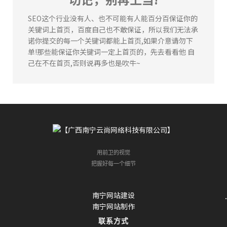
张先生
164****4625
91分钟前
SEO这个行业没有人、也不可能有人能百分百保证你的
李女士
133****8168
86分钟前
关键词上首页，百度自己也不敢保证，所以我们无法承
陈**
135****2578
3分钟前
诺你提交的每一个关键词都能上首页,如果介意请勿下
单!那些能保证你关键词一定上首页的，先去看看他 自
李女士
184****6636
37分钟前
己在不在首页,否则说再多也是吹牛~
张先生
164****4625
91分钟前
李女士
133****8168
86分钟前
李先生
134****1477
66分钟前
用前卫的视觉
把握好每一个细节
南宁网站建设
南宁网站制作
联系方式