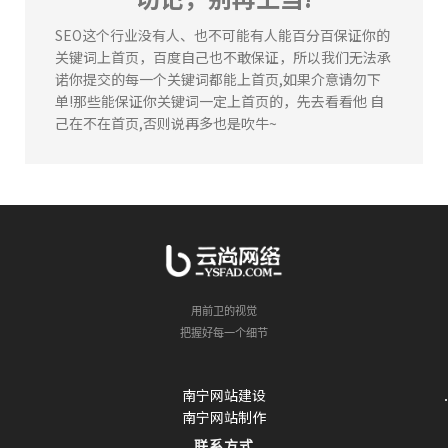
张先生
164****4625
91分钟前
SEO这个行业没有人、也不可能有人能百分百保证你的
李女士
133****8168
86分钟前
关键词上首页，百度自己也不敢保证，所以我们无法承
陈**
135****2578
3分钟前
诺你提交的每一个关键词都能上首页,如果介意请勿下
单!那些能保证你关键词一定上首页的，先去看看他 自
李女士
184****6636
37分钟前
己在不在首页,否则说再多也是吹牛~
张先生
164****4625
91分钟前
李女士
133****8168
86分钟前
李先生
134****1477
66分钟前
用前卫的视觉
把握好每一个细节
南宁网站建设
南宁网站制作
联系方式