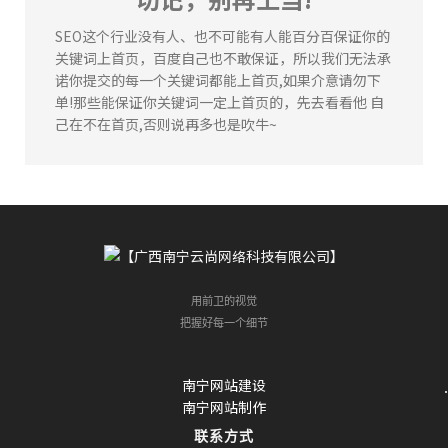
张先生
164****4625
91分钟前
SEO这个行业没有人、也不可能有人能百分百保证你的
李女士
133****8168
86分钟前
关键词上首页，百度自己也不敢保证，所以我们无法承
陈**
135****2578
3分钟前
诺你提交的每一个关键词都能上首页,如果介意请勿下
单!那些能保证你关键词一定上首页的，先去看看他 自
李女士
184****6636
37分钟前
己在不在首页,否则说再多也是吹牛~
张先生
164****4625
91分钟前
李女士
133****8168
86分钟前
李先生
134****1477
66分钟前
用前卫的视觉
把握好每一个细节
南宁网站建设
南宁网站制作
联系方式