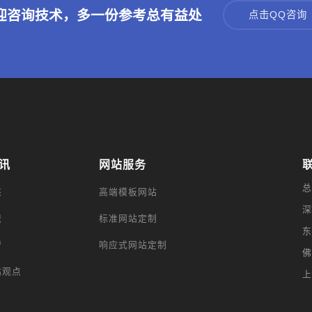
迎咨询技术，多一份参考总有益处
点击QQ咨询
讯
网站服务
总
态
高端模板网站
深
识
标准网站定制
东
营
响应式网站定制
佛
站观点
上