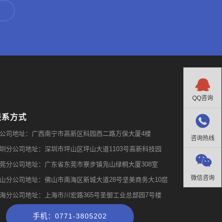

QQ咨询
联系方式

公司地址：广西南宁市高新区科园西二路万保大厦4楼
咨询热线
圳分公司地址：深圳市坪山区坪山大道1103号高新科技园

莞分公司地址：广东省东莞市寮步镇凫山绿桐大厦308室
微信咨询
山分公司地址：佛山市南海区新城大道28号坚美商务大10层
海分公司地址：上海市川宏路365号圣御工业总部园7号楼
手机：0771-3805202