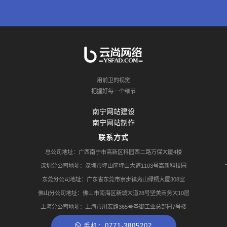
用前卫的视觉
把握好每一个细节
南宁网站建设
南宁网站制作
联系方式
总公司地址：广西南宁市高新区科园西二路万保大厦4楼
深圳分公司地址：深圳市坪山区坪山大道1103号高新科技园
东莞分公司地址：广东省东莞市寮步镇凫山绿桐大厦308室
佛山分公司地址：佛山市南海区新城大道28号坚美商务大10层
上海分公司地址：上海市川宏路365号圣御工业总部园7号楼
手机：0771-3805202