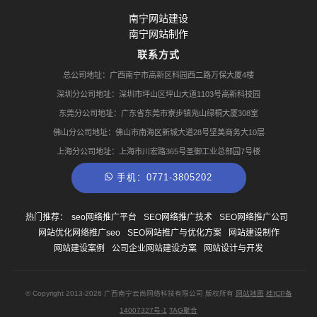
南宁网站建设
南宁网站制作
联系方式
总公司地址：广西南宁市高新区科园西二路万保大厦4楼
深圳分公司地址：深圳市坪山区坪山大道1103号高新科技园
东莞分公司地址：广东省东莞市寮步镇凫山绿桐大厦308室
佛山分公司地址：佛山市南海区新城大道28号坚美商务大10层
上海分公司地址：上海市川宏路365号圣御工业总部园7号楼
手机：0771-3805202
热门推荐：
seo网络推广平台
SEO网络推广技术
SEO网络推广公司
网站优化网络推广seo
SEO网站推广与优化方案
网站建设制作
网站建设案例
公司企业网站建设方案
网站设计与开发
© Copyright
2013-2026
广西南宁云尚网络科技有限公司 版权所有
网站地图
桂ICP备
14007327号-1
TAG聚合