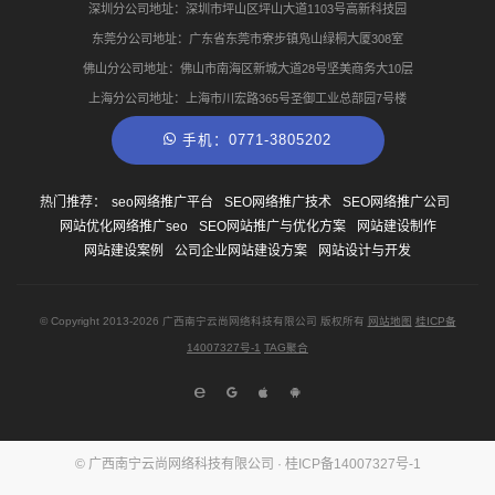
深圳分公司地址：深圳市坪山区坪山大道1103号高新科技园
东莞分公司地址：广东省东莞市寮步镇凫山绿桐大厦308室
佛山分公司地址：佛山市南海区新城大道28号坚美商务大10层
上海分公司地址：上海市川宏路365号圣御工业总部园7号楼
手机：0771-3805202
热门推荐：
seo网络推广平台
SEO网络推广技术
SEO网络推广公司
网站优化网络推广seo
SEO网站推广与优化方案
网站建设制作
网站建设案例
公司企业网站建设方案
网站设计与开发
© Copyright
2013-2026
广西南宁云尚网络科技有限公司 版权所有
网站地图
桂ICP备
14007327号-1
TAG聚合
© 广西南宁云尚网络科技有限公司 ·
桂ICP备14007327号-1