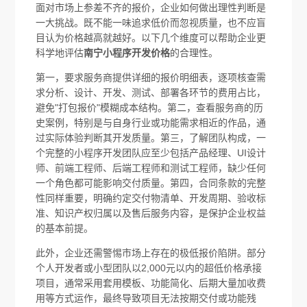
面对市场上参差不齐的报价，企业如何做出理性判断是
一大挑战。既不能一味追求低价而忽视质量，也不应盲
目认为价格越高就越好。以下几个维度可以帮助企业更
科学地评估
南宁小程序开发价格
的合理性。
第一，要求服务商提供详细的报价明细表，逐项核查需
求分析、设计、开发、测试、部署各环节的费用占比，
避免"打包报价"模糊成本结构。第二，查看服务商的历
史案例，特别是与自身行业或功能需求相近的作品，通
过实际体验判断其开发质量。第三，了解团队构成，一
个完整的小程序开发团队应至少包括产品经理、UI设计
师、前端工程师、后端工程师和测试工程师，缺少任何
一个角色都可能影响交付质量。第四，合同条款的完整
性同样重要，明确约定交付物清单、开发周期、验收标
准、知识产权归属以及售后服务内容，是保护企业权益
的基本前提。
此外，企业还需警惕市场上存在的极低报价陷阱。部分
个人开发者或小型团队以2,000元以内的超低价格承接
项目，通常采用套用模板、功能简化、后期大量加收费
用等方式运作，最终导致项目无法按期交付或功能残