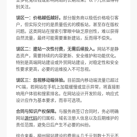
业多花冤枉钱或影响网站的长期效果。以下几点值得特
别关注。
误区一：价格越低越好。
部分服务商以极低价格吸引客
户，但实际交付的是质量低劣的模板站，甚至存在版权
问题。这类网站在搜索引擎眼中缺乏原创性，难以获得
自然流量，最终可能需要重新建站，反而得不偿失。
误区二：建站一次性付费，无需后续投入。
网站不是静
态资产，需要持续的内容更新、安全维护和功能优化。
特别是高端网站建设或外贸网站建设，对稳定性和安全
性要求更高，必要的运维投入不可忽视。
误区三：忽视移动端体验。
目前国内移动端流量已超过
PC端，若网站在手机上加载缓慢或显示异常，将直接影
响用户体验和搜索排名。在网站设计开发阶段，响应式
设计应作为基本要求，而非可选项。
合同与知识产权保障。
与服务商签订合同时，务必明确
网站
源代码
的归属权、域名注册人信息以及后期维护的
责任范围，避免日后产生不必要的纠纷。
综合来看，柳州网站建设的费用从几千元到数十万元不