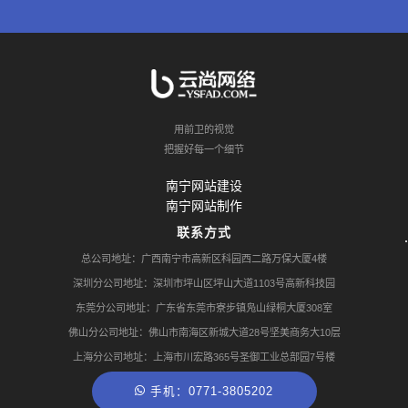
用前卫的视觉
把握好每一个细节
南宁网站建设
南宁网站制作
联系方式
总公司地址：广西南宁市高新区科园西二路万保大厦4楼
深圳分公司地址：深圳市坪山区坪山大道1103号高新科技园
东莞分公司地址：广东省东莞市寮步镇凫山绿桐大厦308室
佛山分公司地址：佛山市南海区新城大道28号坚美商务大10层
上海分公司地址：上海市川宏路365号圣御工业总部园7号楼
手机：0771-3805202