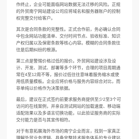
作终止，企业可能面临网站数据无法迁移的风险。正规
的外贸南宁网站建设公司应将域名和服务器账户的控制
权完整交付给客户。
其次是合同条款的完整性。正式合作前，务必确认合同
中包含网站功能清单、交付时间节点、验收标准、知识
产权归属以及保密条款等核心内容。模糊的合同条款往
往是后期纠纷的根源。
第三点是警惕价格过低的报价。外贸网站建设涉及设
计、开发、测试、部署等多个环节，合理的项目周期通
常在4至12周不等，报价过低往往意味着服务缩水或使
用低质量模板。企业应将价格与服务内容综合对比，而
非单纯以价格作为决策依据。
最后，建议在正式签约前要求服务商提供至少2至3个可
访问的在线案例，并亲自测试网站的加载速度、移动端
适配效果以及多语言切换功能，以此验证服务商的实际
交付能力是否与其宣传相符。
对于有意拓展海外市场的南宁企业而言，找到一家真正
理解外贸业务逻辑、具备完整技术服务体系的专业建站