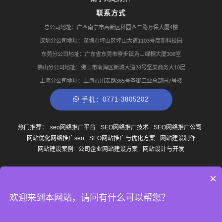
联系方式
总公司地址：广西南宁市高新区科园西二路万保大厦4楼
深圳分公司地址：深圳市坪山区坪山大道1103号高新科技园
东莞分公司地址：广东省东莞市寮步镇凫山绿桐大厦308室
佛山分公司地址：佛山市南海区新城大道28号坚美商务大10层
上海分公司地址：上海市川宏路365号圣御工业总部园7号楼
手机：0771-3805202
热门推荐：
seo网络推广平台
SEO网络推广技术
SEO网络推广公司
网站优化网络推广seo
SEO网站推广与优化方案
网站建设制作
网站建设案例
公司企业网站建设方案
网站设计与开发
×
© Copyright
2013-2026
广西南宁云尚网络科技有限公司 版权所有
网站地图
桂ICP备
14007327号-1
TAG聚合
欢迎来到本网站，请问有什么可以帮您？