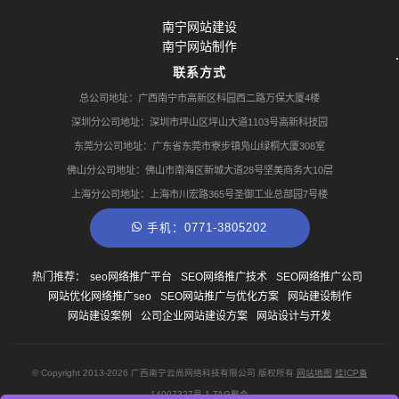
南宁网站建设
南宁网站制作
联系方式
总公司地址：广西南宁市高新区科园西二路万保大厦4楼
深圳分公司地址：深圳市坪山区坪山大道1103号高新科技园
东莞分公司地址：广东省东莞市寮步镇凫山绿桐大厦308室
佛山分公司地址：佛山市南海区新城大道28号坚美商务大10层
上海分公司地址：上海市川宏路365号圣御工业总部园7号楼
手机：0771-3805202
热门推荐：
seo网络推广平台
SEO网络推广技术
SEO网络推广公司
网站优化网络推广seo
SEO网站推广与优化方案
网站建设制作
网站建设案例
公司企业网站建设方案
网站设计与开发
© Copyright
2013-2026
广西南宁云尚网络科技有限公司 版权所有
网站地图
桂ICP备
14007327号-1
TAG聚合