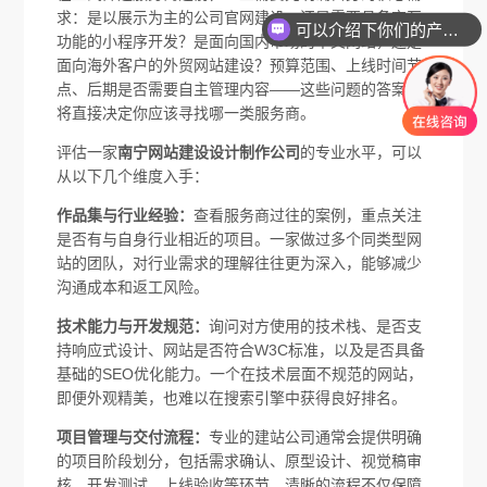
求：是以展示为主的公司官网建设，还是需要具备交互
可以介绍下你们的产品么
功能的小程序开发？是面向国内市场的中文网站，还是
面向海外客户的外贸网站建设？预算范围、上线时间节
点、后期是否需要自主管理内容——这些问题的答案，
将直接决定你应该寻找哪一类服务商。
评估一家
南宁网站建设设计制作公司
的专业水平，可以
从以下几个维度入手：
作品集与行业经验：
查看服务商过往的案例，重点关注
是否有与自身行业相近的项目。一家做过多个同类型网
站的团队，对行业需求的理解往往更为深入，能够减少
沟通成本和返工风险。
技术能力与开发规范：
询问对方使用的技术栈、是否支
持响应式设计、网站是否符合W3C标准，以及是否具备
基础的SEO优化能力。一个在技术层面不规范的网站，
即便外观精美，也难以在搜索引擎中获得良好排名。
项目管理与交付流程：
专业的建站公司通常会提供明确
的项目阶段划分，包括需求确认、原型设计、视觉稿审
核、开发测试、上线验收等环节。清晰的流程不仅保障