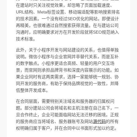
在建站时只关注视觉效果，却忽略了页面加载速度、
URL结构、Meta标签设置、移动端适配等影响搜索排名
的技术因素。一个没有经过SEO优化的网站，即便设计
再精美，也很难通过自然搜索获得流量。在与建站公司
沟通时，应明确要求对方在开发阶段就将SEO规范纳入
技术标准。
此外，关于小程序开发与网站建设的关系，也值得单独
说明。微信小程序与企业官网并非替代关系，而是互补
的数字触点。小程序更适合高频、轻量的用户交互场
景，而官网则承担品牌背书和深度内容展示的功能。如
果企业同时有这两类需求，选择一家能够统一规划、协
同开发的服务商，有助于保持品牌视觉的一致性，并降
低整体开发成本。
在合同层面，需要特别关注域名和服务器的归属权问
题。部分建站公司会将域名和主机注册在自己名下，一
旦合作终止，企业可能面临网站无法迁移的困境。正规
的服务商应当将域名、服务器账号及网站
源代码
的所有
权明确归属于客户，并在合同中以书面形式加以约定。