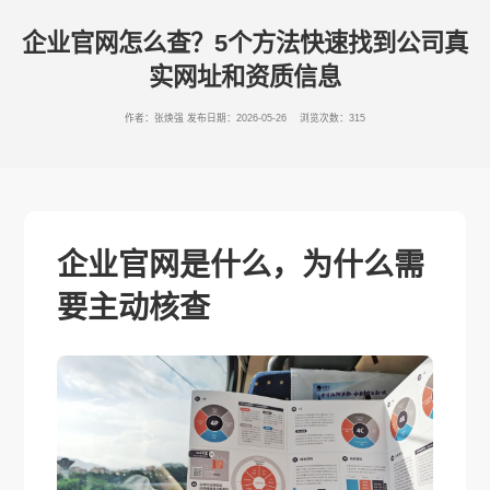
企业官网怎么查？5个方法快速找到公司真
实网址和资质信息
作者：张焕强
发布日期：2026-05-26 浏览次数：315
企业官网是什么，为什么需
要主动核查