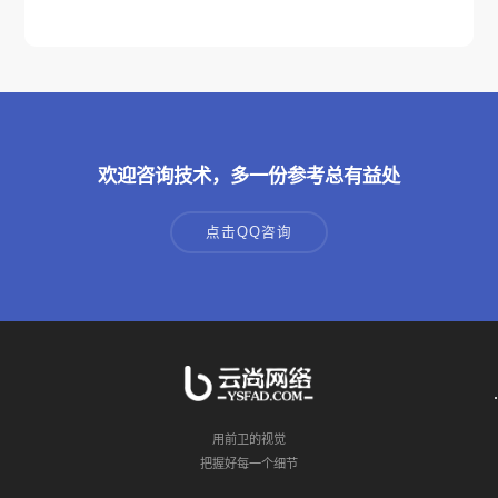
欢迎咨询技术，多一份参考总有益处
点击QQ咨询
用前卫的视觉
把握好每一个细节