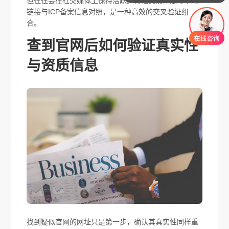
但往往会在社交媒体上保持活跃。将社交媒体账号中的
链接与ICP备案信息对照，是一种高效的交叉验证组
合。
查到官网后如何验证真实性
与资质信息
找到疑似官网的网址只是第一步，确认其真实性同样重