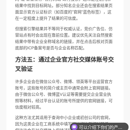
结果中找到目标网址。部分知名企业还会在搜索结果页
面显示官方认证标识（如百度的"官网"蓝色标签），这
在一定程度上提升了结果的可信度。
但搜索引擎结果并不等同于权威认证，竞价广告位、仿
冒站点有时会出现在靠前位置。建议优先关注自然搜索
结果中带有企业全称域名的链接，并在点击后核对页面
底部的ICP备案号是否与企业名称匹配。
方法五：通过企业官方社交媒体账号交
叉验证
许多企业会在微信公众号、微博、领英等平台运营官方
账号，这些账号的简介或主页中通常会附上官网链接。
由于微信公众号、微博蓝V认证等需要提交企业营业执
照等材料，经过平台认证的账号所提供的官网链接，可
信度相对较高。
这种方法尤其适用于查询中小企业或初创公司的官网，
因为这类企业在工商系统中填写网址的比例相对较低，
可以介绍下你们的产品么