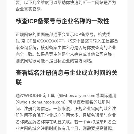
要。以下几个维度可以帮助你快速判断一个网站是否为
企业真实官网。
核查ICP备案号与企业名称的一致性
正规网站的页面底部通常会显示ICP备案号，格式类
似"京ICP备XXXXXXXX号"。将这个备案号输入工信部备
案查询系统，核对备案主体名称是否与你要查询的企业
完全一致。如果备案主体是个人姓名或其他公司名称，
则该网站很可能不是目标企业的官方网站。
查看域名注册信息与企业成立时间的关
联
通过WHOIS查询工具（如whois.aliyun.com或国际通用
的whois.domaintools.com）可以查看域名的注册时
间、注册商等信息。一般来说，正规企业官网的域名注
册时间不会晚于企业成立时间太多，且域名通常与企业
名称或品牌名称存在明显关联。若一个声称是某知名企
业官网的域名注册时间仅有几个月，则需要提高警惕。