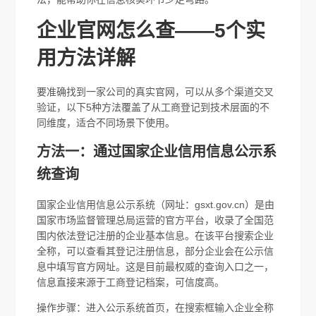
企业官网怎么查——5个实
用方法详解
要准确找到一家公司的真实官网，可以从多个渠道交叉
验证，以下5种方法覆盖了从工商登记到技术层面的不
同维度，适合不同场景下使用。
方法一：通过国家企业信用信息公示系
统查询
国家企业信用信息公示系统（网址：gsxt.gov.cn）是由
国家市场监督管理总局运营的官方平台，收录了全国范
围内依法登记注册的企业基本信息。在该平台搜索企业
全称，可以查看其登记注册信息，部分企业会在公示信
息中填写官方网址。这是目前最权威的查询入口之一，
信息直接来源于工商登记档案，可信度高。
操作步骤：进入公示系统首页，在搜索框输入企业全称