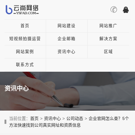
首页
网站建设
网站推广
短视频拍摄运营
企业邮箱
解决方案
网站案例
资讯中心
区域
联系方式
资讯中心
当前位置：
首页
>
资讯中心
>
公司动态
>
企业官网怎么查？5个
方法快速找到公司真实网址和资质信息