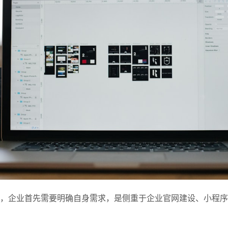
，企业首先需要明确自身需求，是侧重于企业官网建设、小程序