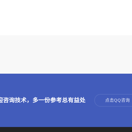
迎咨询技术，多一份参考总有益处
点击QQ咨询