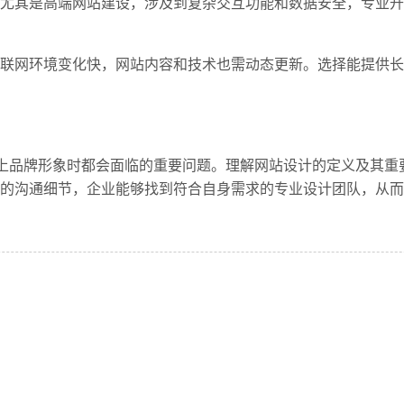
尤其是高端网站建设，涉及到复杂交互功能和数据安全，专业开
联网环境变化快，网站内容和技术也需动态更新。选择能提供长
线上品牌形象时都会面临的重要问题。理解网站设计的定义及其重
的沟通细节，企业能够找到符合自身需求的专业设计团队，从而