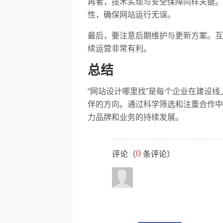
再者，技术实现与安全保障同样关键。
性，确保网站运行无误。
最后，要注意后期维护与更新方案。互
续运营非常有利。
总结
“网站设计哪里找”是每个企业在建设
伴的方向。通过科学筛选和注重合作中
力品牌和业务的持续发展。
0
评论（
条评论）