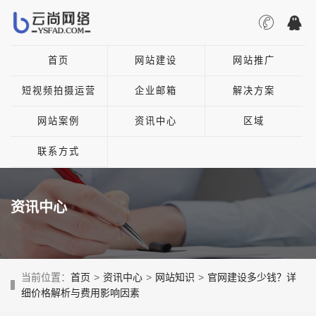
首页
网站建设
网站推广
短视频拍摄运营
企业邮箱
解决方案
网站案例
资讯中心
区域
联系方式
资讯中心
当前位置：
首页
>
资讯中心
>
网站知识
>
官网建设多少钱？详
细价格解析与费用影响因素