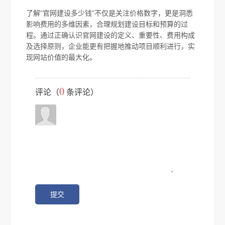
了解“官网建设多少钱”不仅是关注价格数字，更是洞悉
影响费用的多维因素，合理规划建设目标和预算的过
程。通过正确认识官网建设的定义、重要性、费用构成
及选择原则，企业能更有把握地推动项目顺利进行，实
现网站价值的最大化。
0
评论（
条评论）