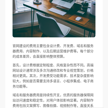
官网建设的费用主要包含设计费、开发费、域名和服务
器费用、内容制作、以及后期运营维护费等。每个部分
的成本差异，会直接影响整体预算。
首先，设计费根据定制程度、风格复杂性而不同。高端
网站设计通常涉及多次沟通修改和专业视觉策划，价格
相对更高。其次，开发费受功能需求、技术复杂度影响
较大，例如是否需要支持多语言、小程序集成、电子商
务功能等。
域名和服务器费用是持续性开支，优质的服务器保障网
站访问速度和稳定性，对用户体验影响显著。内容制作
费用包括文案撰写、图像拍摄、视频制作等，直接关系