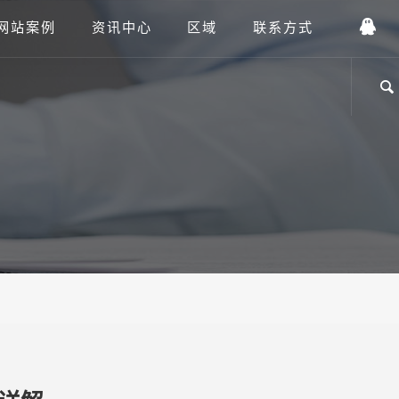
网站案例
资讯中心
区域
联系方式