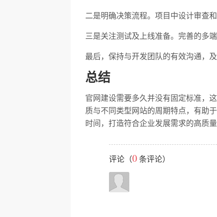
二是明确决策流程。项目中设计审查和
三是关注测试及上线准备。完善的多端
最后，保持与开发团队的有效沟通，及
总结
官网建设需要多久并没有固定标准，这
质与不同类型网站的周期特点，有助于
时间，打造符合企业发展需求的高质量
0
评论（
条评论）