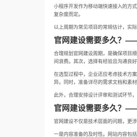
小程序开发作为移动端快速接入的方式
复杂度而定。
以上周期为常见项目的常规估计，实际
官网建设需要多久？—
合理规划官网建设周期，是确保项目顺
间浪费。其次，选择有经验且沟通良好
在选型过程中，企业还应考虑技术方案
异。同时，准备详尽的需求文档和素材
此外，合理安排设计评审和测试环节，
官网建设需要多久？—
官网建设不仅是技术层面的问题，更涉
一是内容准备的及时性。网站内容包括