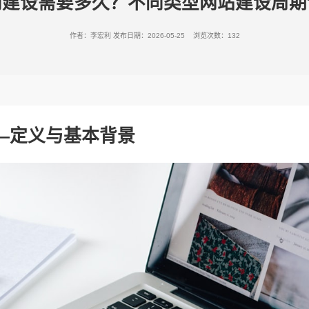
网建设需要多久？不同类型网站建设周期
作者：李宏利
发布日期：2026-05-25 浏览次数：132
—定义与基本背景