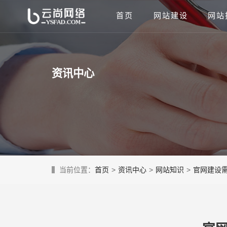
首页
网站建设
网站
资讯中心
当前位置：
首页
>
资讯中心
>
网站知识
>
官网建设