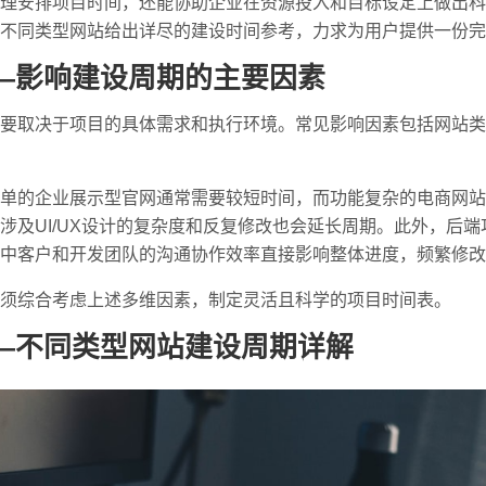
理安排项目时间，还能协助企业在资源投入和目标设定上做出科
不同类型网站给出详尽的建设时间参考，力求为用户提供一份完
—影响建设周期的主要因素
要取决于项目的具体需求和执行环境。常见影响因素包括网站类
单的企业展示型官网通常需要较短时间，而功能复杂的电商网站
涉及UI/UX设计的复杂度和反复修改也会延长周期。此外，后
中客户和开发团队的沟通协作效率直接影响整体进度，频繁修改
须综合考虑上述多维因素，制定灵活且科学的项目时间表。
—不同类型网站建设周期详解