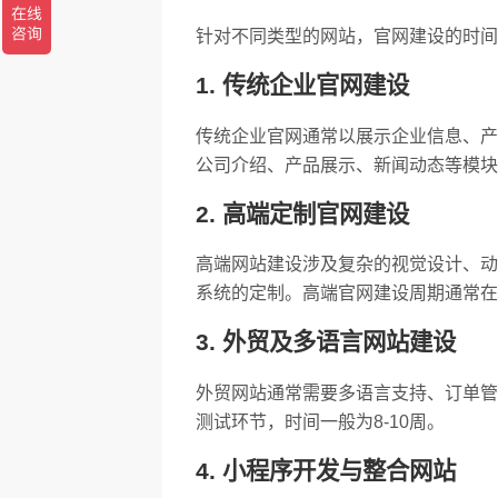
针对不同类型的网站，官网建设的时间
1. 传统企业官网建设
传统企业官网通常以展示企业信息、产
公司介绍、产品展示、新闻动态等模块
2. 高端定制官网建设
高端网站建设涉及复杂的视觉设计、动
系统的定制。高端官网建设周期通常在8
3. 外贸及多语言网站建设
外贸网站通常需要多语言支持、订单管
测试环节，时间一般为8-10周。
4. 小程序开发与整合网站