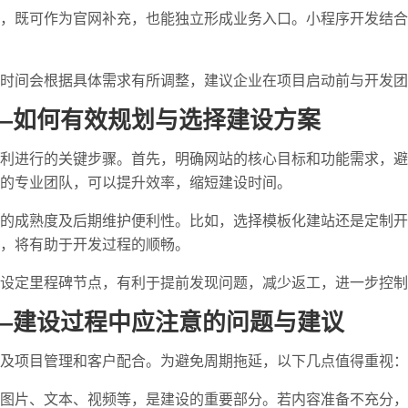
，既可作为官网补充，也能独立形成业务入口。小程序开发结合官
时间会根据具体需求有所调整，建议企业在项目启动前与开发团
—如何有效规划与选择建设方案
利进行的关键步骤。首先，明确网站的核心目标和功能需求，避
的专业团队，可以提升效率，缩短建设时间。
的成熟度及后期维护便利性。比如，选择模板化建站还是定制开
，将有助于开发过程的顺畅。
设定里程碑节点，有利于提前发现问题，减少返工，进一步控制
—建设过程中应注意的问题与建议
及项目管理和客户配合。为避免周期拖延，以下几点值得重视：
图片、文本、视频等，是建设的重要部分。若内容准备不充分，