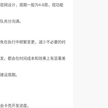
网设计，周期一般为4-8周，视功能
队充分沟通。
免在执行中频繁变更，减少不必要的时
发，都会在时间成本和效果上有显著差
建设周期。
会卡壳开发进度。