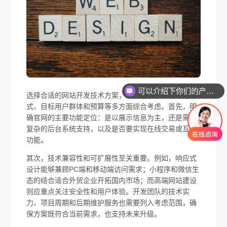
可以介绍下你们的产品么
选择合适的网站开发技术方案，需要基于企业的业务模
式、目标用户群体和预算等多方面综合考虑。首先，明
确官网的主要功能定位：是以展示信息为主，还是需要
复杂的后台系统支持，以及是否要实现在线交易或互动
功能。
其次，技术兼容性和可扩展性至关重要。例如，响应式
设计能够兼顾PC端和移动端访问需求；小程序和微信生
态的结合适合外贸企业开拓国内市场；而高端网站建设
则应重点关注安全性和用户体验。开发团队的技术实
力、项目周期和后期维护服务也需要列入考虑范围，确
保方案既符合当前需求，也支持未来升级。