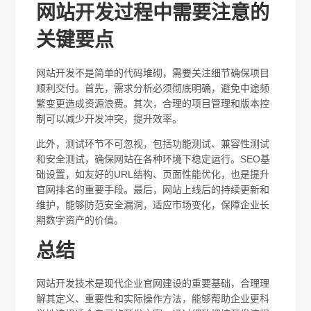
网站开发过程中需要注意的
关键要点
网站开发不是简单的代码堆砌，需要关注细节确保项目
顺利交付。首先，需求分析必须彻底明确，避免中途频
繁变更造成资源浪费。其次，合理的项目管理和版本控
制可以减少开发冲突，提升效率。
此外，测试环节不可忽视，包括功能测试、兼容性测试
和安全测试，确保网站在各种环境下稳定运行。SEO基
础设置，如友好的URL结构、页面性能优化，也是提升
官网排名的重要手段。最后，网站上线后的持续更新和
维护，能够防范安全漏洞，适应市场变化，保障企业长
期数字资产的价值。
总结
网站开发技术是现代企业官网建设的重要基础，合理理
解其定义、重要性和实际操作方法，能够帮助企业更科