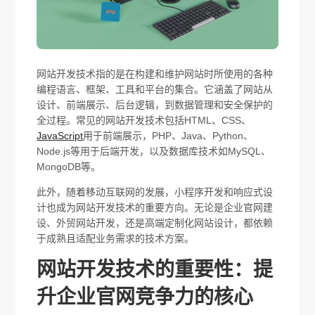
网站开发技术指的是在构建和维护网站时所使用的各种
编程语言、框架、工具和平台的集合。它涵盖了网站从
设计、前端展示、后台逻辑，到数据管理和安全保护的
全过程。常见的网站开发技术包括HTML、CSS、
JavaScript
用于前端展示，PHP、Java、Python、
Node.js等用于后端开发，以及数据库技术如MySQL、
MongoDB等。
此外，随着移动互联网的发展，小程序开发和响应式设
计也成为网站开发技术的重要方向。无论是企业官网建
设、外贸网站开发，还是高端定制化网站设计，都依赖
于成熟且适配业务需求的技术方案。
网站开发技术的重要性：提
升企业官网竞争力的核心