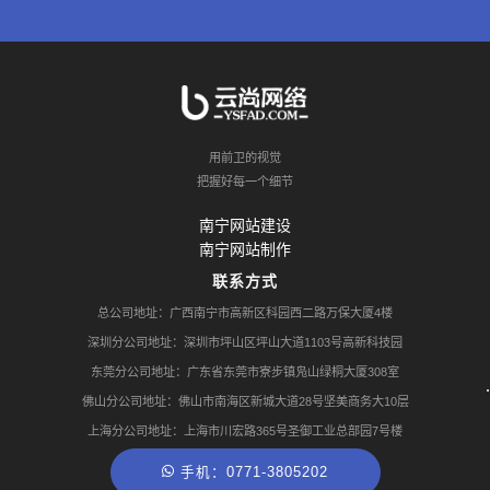
用前卫的视觉
把握好每一个细节
南宁网站建设
南宁网站制作
联系方式
总公司地址：广西南宁市高新区科园西二路万保大厦4楼
深圳分公司地址：深圳市坪山区坪山大道1103号高新科技园
东莞分公司地址：广东省东莞市寮步镇凫山绿桐大厦308室
佛山分公司地址：佛山市南海区新城大道28号坚美商务大10层
上海分公司地址：上海市川宏路365号圣御工业总部园7号楼
手机：0771-3805202