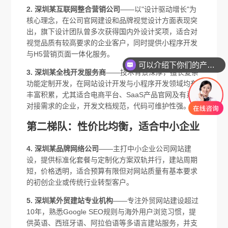
2. 深圳某互联网整合营销公司
——以"设计驱动增长"为
核心理念，在公司官网建设和品牌视觉设计方面表现突
出，旗下设计团队曾多次获得国内外设计奖项，适合对
视觉品质有较高要求的企业客户，同时提供小程序开发
与H5营销页面一体化服务。
可以介绍下你们的产品么
3. 深圳某全栈开发服务商
——技术背景深厚，擅长复杂
功能定制开发，在网站设计开发与小程序开发领域均有
丰富积累，尤其适合电商平台、SaaS产品官网及有系统
对接需求的企业，开发文档规范，代码可维护性强。
第二梯队：性价比均衡，适合中小企业
4. 深圳某品牌网络公司
——主打中小企业公司网站建
设，提供标准化套餐与定制化方案双轨并行，建站周期
短，价格透明，适合预算有限但对网站质量有基本要求
的初创企业或传统行业转型客户。
5. 深圳某外贸建站专业机构
——专注外贸网站建设超过
10年，熟悉Google SEO规则与海外用户浏览习惯，提
供英语、西班牙语、阿拉伯语等多语言建站服务，并支