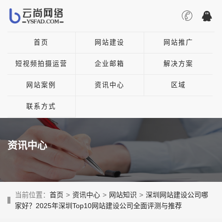
首页
网站建设
网站推广
短视频拍摄运营
企业邮箱
解决方案
网站案例
资讯中心
区域
联系方式
资讯中心
当前位置：
首页
>
资讯中心
>
网站知识
>
深圳网站建设公司哪
家好？2025年深圳Top10网站建设公司全面评测与推荐