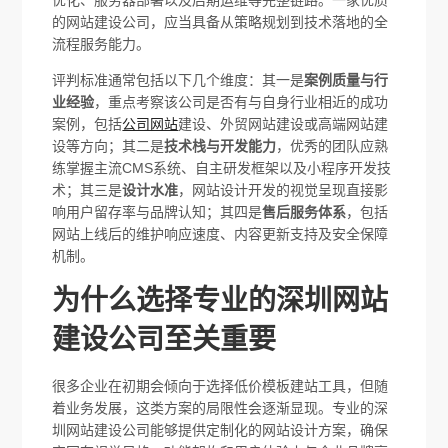
优化、服务器部署以及后期运维等完整链路。一家优质
的网站建设公司，应当具备从策略规划到技术落地的全
流程服务能力。
评判标准通常包括以下几个维度：其一是
案例质量与行
业经验
，重点考察该公司是否有与自身行业相近的成功
案例，包括
公司网站
建设、外贸网站建设或高端网站建
设等方向；其二是
技术栈与开发能力
，优秀的团队应熟
练掌握主流CMS系统、自主研发框架以及小程序开发技
术；其三是
设计水准
，网站设计开发的视觉呈现直接影
响用户留存率与品牌认知；其四是
售后服务体系
，包括
网站上线后的维护响应速度、内容更新支持及安全保障
机制。
为什么选择专业的深圳网站
建设公司至关重要
很多企业在初期会倾向于选择低价模板建站工具，但随
着业务发展，这类方案的局限性会逐渐显现。专业的深
圳网站建设公司能够提供定制化的网站设计方案，确保