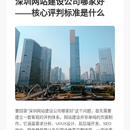
深圳网站建设公司哪家好
——核心评判标准是什么
要回答"深圳网站建设公司哪家好"这个问题，首先需要
建立一套客观的评判体系。网站建设并非单纯的页面制
作，它涵盖需求分析、UI/UX设计、前后端开发、SEO