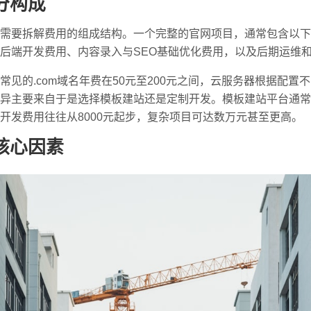
分构成
需要拆解费用的组成结构。一个完整的官网项目，通常包含以下
后端开发费用、内容录入与SEO基础优化费用，以及后期运维
见的.com域名年费在50元至200元之间，云服务器根据配
异主要来自于是选择模板建站还是定制开发。模板建站平台通常按年
开发费用往往从8000元起步，复杂项目可达数万元甚至更高。
核心因素