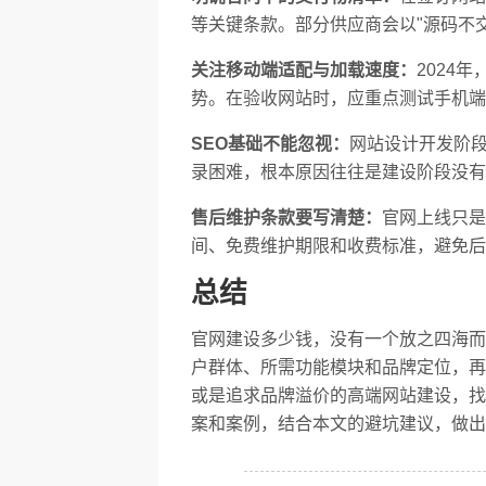
等关键条款。部分供应商会以"源码不
关注移动端适配与加载速度：
2024
势。在验收网站时，应重点测试手机端
SEO基础不能忽视：
网站设计开发阶段
录困难，根本原因往往是建设阶段没有
售后维护条款要写清楚：
官网上线只是
间、免费维护期限和收费标准，避免后
总结
官网建设多少钱，没有一个放之四海而
户群体、所需功能模块和品牌定位，再
或是追求品牌溢价的高端网站建设，找
案和案例，结合本文的避坑建议，做出