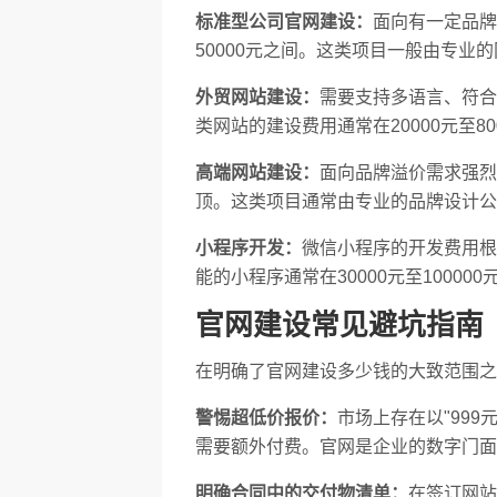
标准型公司官网建设：
面向有一定品牌
50000元之间。这类项目一般由专业
外贸网站建设：
需要支持多语言、符合海
类网站的建设费用通常在20000元至8
高端网站建设：
面向品牌溢价需求强烈
顶。这类项目通常由专业的品牌设计公
小程序开发：
微信小程序的开发费用根
能的小程序通常在30000元至100000
官网建设常见避坑指南
在明确了官网建设多少钱的大致范围之
警惕超低价报价：
市场上存在以"99
需要额外付费。官网是企业的数字门面
明确合同中的交付物清单：
在签订网站