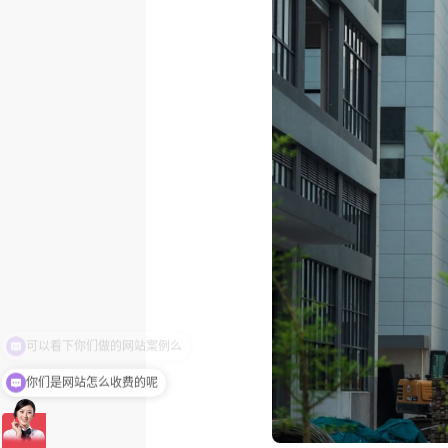
你们是网站怎么收费的呢