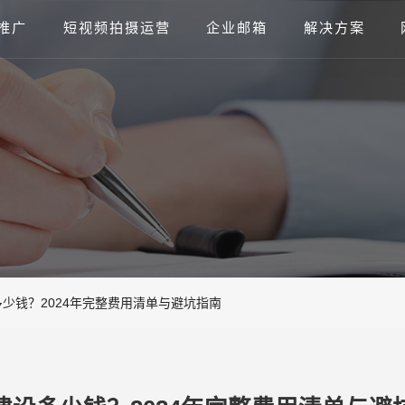
推广
短视频拍摄运营
企业邮箱
解决方案
少钱？2024年完整费用清单与避坑指南