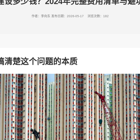
建设多少钱？2024年完整费用清单与避
作者：李向东
发布日期：2026-05-17 浏览次数：182
搞清楚这个问题的本质