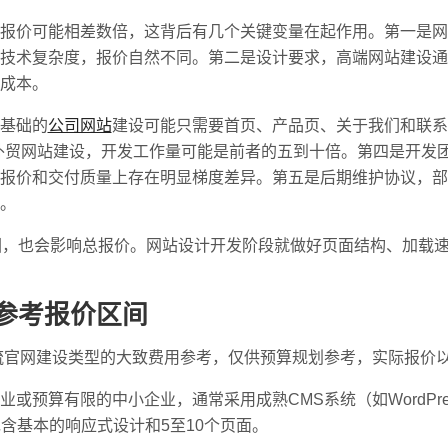
报价可能相差数倍，这背后有几个关键变量在起作用。第一是网
技术复杂度，报价自然不同。第二是设计要求，高端网站建设通
成本。
基础的
公司网站
建设可能只需要首页、产品页、关于我们和联系
外贸网站建设，开发工作量可能是前者的五到十倍。第四是开发
报价和交付质量上存在明显梯度差异。第五是后期维护协议，部
。
围，也会影响总报价。网站设计开发阶段就做好页面结构、加载
的参考报价区间
主流官网建设类型的大致费用参考，仅供预算规划参考，实际报价
业或预算有限的中小企业，通常采用成熟CMS系统（如WordPr
，包含基本的响应式设计和5至10个页面。