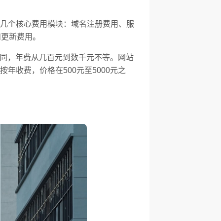
几个核心费用模块：域名注册费用、服
和更新费用。
置不同，年费从几百元到数千元不等。网站
收费，价格在500元至5000元之