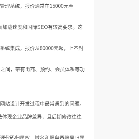
理系统，报价通常在15000元至
对页面加载速度和国际SEO有较高要求。这
统集成，报价从80000元起，上不封
0元之间，带有电商、预约、会员体系等功
网站设计开发过程中最常遇到的问题。
无法体现企业品牌差异，且后期修改往往
源代码
归属权、域名和服务器账号归属