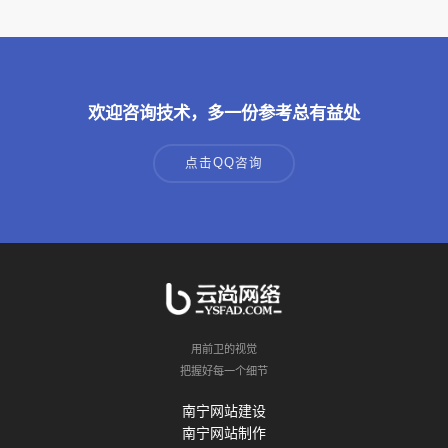
欢迎咨询技术，多一份参考总有益处
点击QQ咨询
用前卫的视觉
把握好每一个细节
南宁网站建设
南宁网站制作