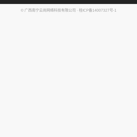
© 广西南宁云尚网络科技有限公司 ·
桂ICP备14007327号-1