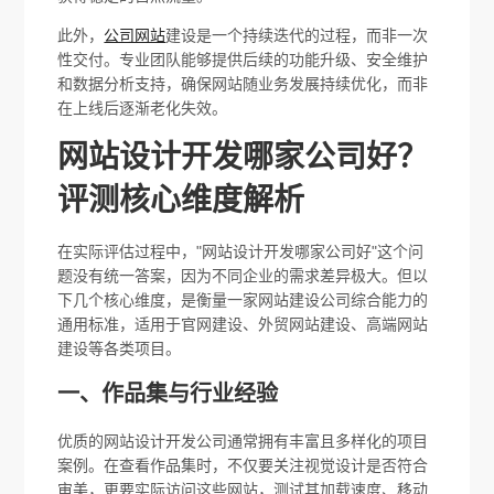
此外，
公司网站
建设是一个持续迭代的过程，而非一次
性交付。专业团队能够提供后续的功能升级、安全维护
和数据分析支持，确保网站随业务发展持续优化，而非
在上线后逐渐老化失效。
网站设计开发哪家公司好？
评测核心维度解析
在实际评估过程中，"网站设计开发哪家公司好"这个问
题没有统一答案，因为不同企业的需求差异极大。但以
下几个核心维度，是衡量一家网站建设公司综合能力的
通用标准，适用于官网建设、外贸网站建设、高端网站
建设等各类项目。
一、作品集与行业经验
优质的网站设计开发公司通常拥有丰富且多样化的项目
案例。在查看作品集时，不仅要关注视觉设计是否符合
审美，更要实际访问这些网站，测试其加载速度、移动