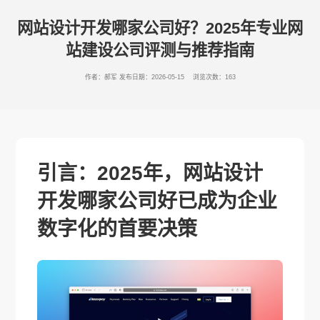
网站设计开发哪家公司好？2025年专业网
站建设公司评测与推荐指南
作者：郝军
发布日期：2026-05-15 浏览次数：163
引言：2025年，网站设计
开发哪家公司好已成为企业
数字化的首要决策