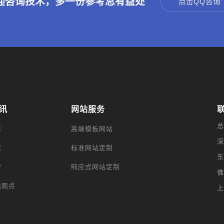
迎咨询技术，多一份参考总有益处
点击QQ咨询
讯
网站服务
总
态
高端模板网站
深
识
标准网站定制
东
营
响应式网站定制
佛
站观点
上