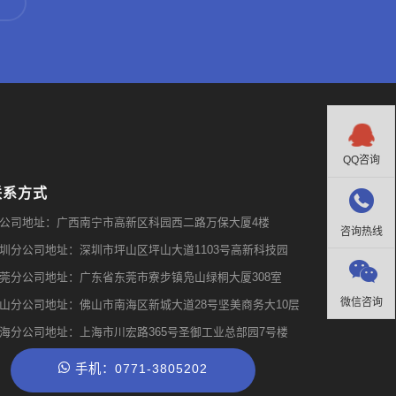

QQ咨询
联系方式

公司地址：广西南宁市高新区科园西二路万保大厦4楼
咨询热线
圳分公司地址：深圳市坪山区坪山大道1103号高新科技园

莞分公司地址：广东省东莞市寮步镇凫山绿桐大厦308室
微信咨询
山分公司地址：佛山市南海区新城大道28号坚美商务大10层
海分公司地址：上海市川宏路365号圣御工业总部园7号楼
手机：0771-3805202