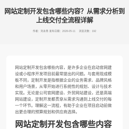
网站定制开发包含哪些内容？从需求分析到
上线交付全流程详解
作者：刘永秀
发布日期：2026-05-11 浏览次数：192
网站定制开发包含哪些内容，是许多企业在启动官网建
设或小程序开发项目前最常提出的问题。与套用现成模
板不同，定制开发是指根据企业的业务需求、品牌风格
和用户场景，从零开始进行系统性的规划、设计与技术
实现。无论是公司官网建设、外贸网站建设，还是高端
网站建设，定制开发都贯穿从需求沟通到上线交付的每
一个环节。理解这一流程，有助于企业在项目启动前做
出更合理的预算规划和供应商选择。
网站定制开发包含哪些内容