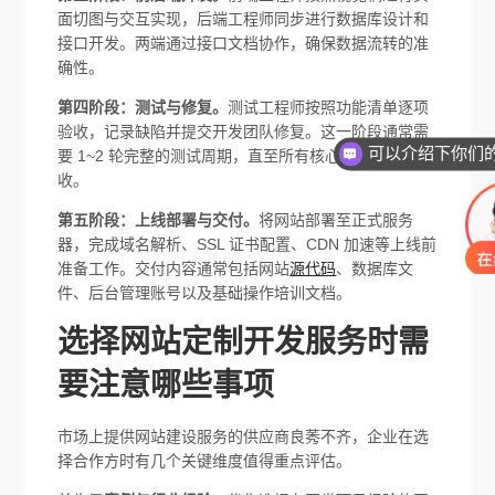
面切图与交互实现，后端工程师同步进行数据库设计和
接口开发。两端通过接口文档协作，确保数据流转的准
确性。
第四阶段：测试与修复。
测试工程师按照功能清单逐项
验收，记录缺陷并提交开发团队修复。这一阶段通常需
要 1~2 轮完整的测试周期，直至所有核心功能通过验
收。
第五阶段：上线部署与交付。
将网站部署至正式服务
器，完成域名解析、SSL 证书配置、CDN 加速等上线前
准备工作。交付内容通常包括网站
源代码
、数据库文
件、后台管理账号以及基础操作培训文档。
选择网站定制开发服务时需
要注意哪些事项
市场上提供网站建设服务的供应商良莠不齐，企业在选
择合作方时有几个关键维度值得重点评估。