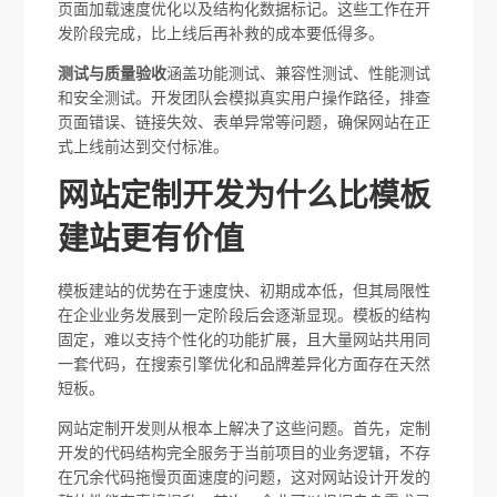
页面加载速度优化以及结构化数据标记。这些工作在开
发阶段完成，比上线后再补救的成本要低得多。
测试与质量验收
涵盖功能测试、兼容性测试、性能测试
和安全测试。开发团队会模拟真实用户操作路径，排查
页面错误、链接失效、表单异常等问题，确保网站在正
式上线前达到交付标准。
网站定制开发为什么比模板
建站更有价值
模板建站的优势在于速度快、初期成本低，但其局限性
在企业业务发展到一定阶段后会逐渐显现。模板的结构
固定，难以支持个性化的功能扩展，且大量网站共用同
一套代码，在搜索引擎优化和品牌差异化方面存在天然
短板。
网站定制开发则从根本上解决了这些问题。首先，定制
开发的代码结构完全服务于当前项目的业务逻辑，不存
在冗余代码拖慢页面速度的问题，这对网站设计开发的