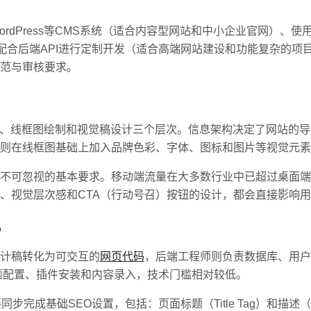
Press等CMS系统（适合内容型网站和中小企业官网）、使用Shop
端框架配合后端API进行定制开发（适合高端网站建设和功能复杂的
范与审核要求。
划、线框图绘制和视觉稿设计三个层次。信息架构决定了网站的
则在线框图基础上加入品牌色彩、字体、图标和图片等视觉元素
不可忽视的基本要求。移动端流量在大多数行业中已超过桌面端
、视觉层次感和CTA（行动号召）按钮的设计，都会直接影响
现
计稿转化为可交互的
网页代码
，后端工程师则负责数据库、用户
题配置、插件安装和内容录入，技术门槛相对较低。
成基础SEO设置，包括：页面标题（Title Tag）和描述（Meta 