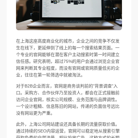
在上海这座高度商业化的城市，企业之间的竞争不仅发
生在线下，更延伸到了线上的每一个搜索结果页面。一
个专业的官网能够在潜在客户主动搜索时第一时间建立
信任感。研究表明，超过75%的用户会通过浏览企业官
网来判断其专业程度，而没有官网或官网质量低劣的企
业，往往在第一轮筛选中就被淘汰。
对于B2B企业而言，官网是商务谈判前的"背景调查"入
口。采购方、合作伙伴乃至投资人，都会在正式接触前
访问企业官网，核实公司规模、业务范围与品牌调性。
一个设计粗糙、信息陈旧的网站，传递的负面信号远比
没有网站更为严重。
此外，上海公司网站建设还具备长期的流量获取价值。
通过持续的SEO内容运营，官网可以稳定地从搜索引擎
获取免费的自然流量，相比投放广告，这种方式的长期