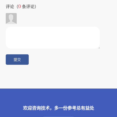
0
评论（
条评论）
欢迎咨询技术，多一份参考总有益处