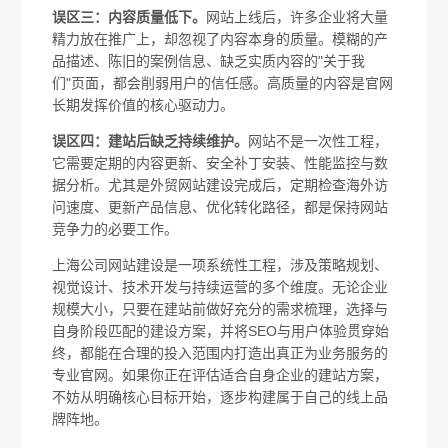
误区三：内容质量低下。
网站上线后，许多企业将大量
精力放在推广上，却忽视了内容本身的质量。模糊的产
品描述、陈旧的案例信息、缺乏实质内容的"关于我
们"页面，都会削弱用户的信任感。高质量的内容是官网
长期发挥价值的核心驱动力。
误区四：建站后缺乏持续维护。
网站不是一次性工程，
它需要定期的内容更新、安全补丁安装、性能监控与数
据分析。尤其是外贸网站建设完成后，定期检查海外访
问速度、更新产品信息、优化转化路径，都是保持网站
竞争力的必要工作。
上海公司网站建设是一项系统性工程，涉及策略规划、
视觉设计、技术开发与持续运营的多个维度。无论企业
规模大小，只要在建站前做好充分的需求梳理，选择与
自身阶段匹配的建设方案，并将SEO与用户体验贯穿始
终，都能在合理的投入范围内打造出真正为业务服务的
专业官网。如果你正在评估适合自身企业的建站方案，
不妨从明确核心目标开始，逐步构建属于自己的线上品
牌阵地。