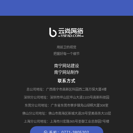
用前卫的视觉
把握好每一个细节
南宁网站建设
南宁网站制作
联系方式
总公司地址：广西南宁市高新区科园西二路万保大厦4楼
深圳分公司地址：深圳市坪山区坪山大道1103号高新科技园
东莞分公司地址：广东省东莞市寮步镇凫山绿桐大厦308室
佛山分公司地址：佛山市南海区新城大道28号坚美商务大10层
上海分公司地址：上海市川宏路365号圣御工业总部园7号楼
手机：0771-3805202