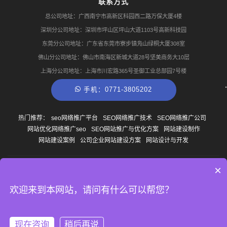
联系方式
总公司地址：广西南宁市高新区科园西二路万保大厦4楼
深圳分公司地址：深圳市坪山区坪山大道1103号高新科技园
东莞分公司地址：广东省东莞市寮步镇凫山绿桐大厦308室
佛山分公司地址：佛山市南海区新城大道28号坚美商务大10层
上海分公司地址：上海市川宏路365号圣御工业总部园7号楼
手机：0771-3805202
热门推荐：
seo网络推广平台
SEO网络推广技术
SEO网络推广公司
网站优化网络推广seo
SEO网站推广与优化方案
网站建设制作
网站建设案例
公司企业网站建设方案
网站设计与开发
×
© Copyright
2013-2026
广西南宁云尚网络科技有限公司 版权所有
网站地图
桂ICP备
14007327号-1
TAG聚合
欢迎来到本网站，请问有什么可以帮您？
现在咨询
稍后再说