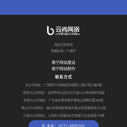
用前卫的视觉
把握好每一个细节
南宁网站建设
南宁网站制作
联系方式
总公司地址：广西南宁市高新区科园西二路万保大厦4楼
深圳分公司地址：深圳市坪山区坪山大道1103号高新科技园
东莞分公司地址：广东省东莞市寮步镇凫山绿桐大厦308室
佛山分公司地址：佛山市南海区新城大道28号坚美商务大10层
上海分公司地址：上海市川宏路365号圣御工业总部园7号楼
手机：0771-3805202