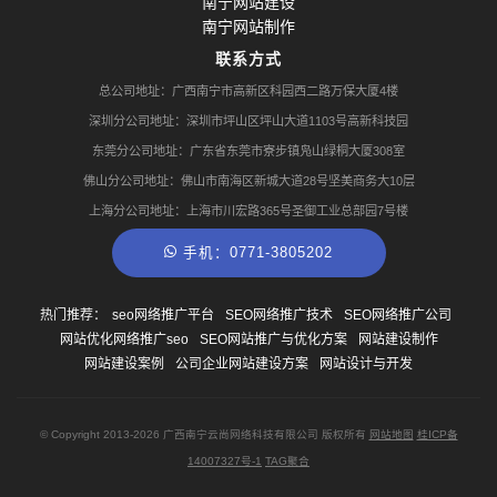
南宁网站建设
南宁网站制作
联系方式
总公司地址：广西南宁市高新区科园西二路万保大厦4楼
深圳分公司地址：深圳市坪山区坪山大道1103号高新科技园
东莞分公司地址：广东省东莞市寮步镇凫山绿桐大厦308室
佛山分公司地址：佛山市南海区新城大道28号坚美商务大10层
上海分公司地址：上海市川宏路365号圣御工业总部园7号楼
手机：0771-3805202
热门推荐：
seo网络推广平台
SEO网络推广技术
SEO网络推广公司
网站优化网络推广seo
SEO网站推广与优化方案
网站建设制作
网站建设案例
公司企业网站建设方案
网站设计与开发
© Copyright
2013-2026
广西南宁云尚网络科技有限公司 版权所有
网站地图
桂ICP备
14007327号-1
TAG聚合