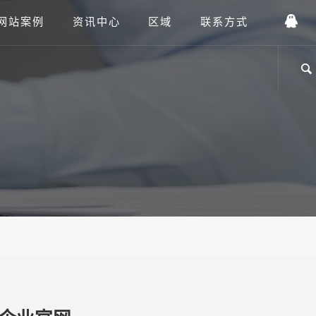
网站案例
资讯中心
区域
联系方式