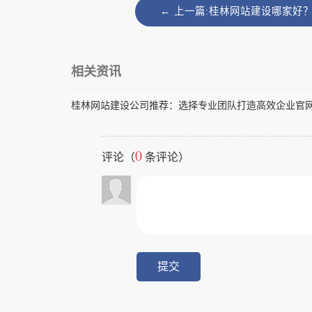
← 上一篇:桂林网站建设哪家好
相关资讯
桂林网站建设公司推荐：选择专业团队打造高效企业官
0
评论（
条评论）