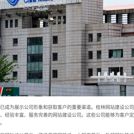
已成为展示公司形象和获取客户的重要渠道。桂林网站建设公司
、经验丰富、服务完善的网站建设公司。这些公司能够为客户定
。