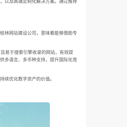
，以及高端定制化解决方案。通过推荐
桂林网站建设公司，意味着能够借助专
富且易于搜索引擎收录的网站，有效提
供多语言、多币种支持，提升国际化竞
持续优化数字资产的价值。