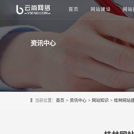
首页
网站建设
网站
资讯中心
当前位置：
首页
>
资讯中心
>
网站知识
>
桂林网站