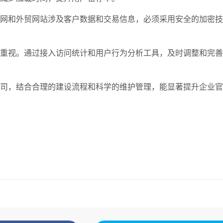
网和外贸网站涉及客户数据和交易信息，必须采用安全的加密技
重视。通过接入访问统计和用户行为分析工具，及时调整和完善
司，结合合理的建设流程和科学的维护管理，能显著提升企业官