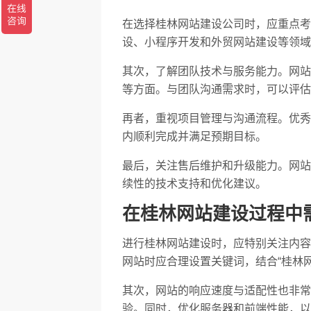
在选择桂林网站建设公司时，应重点考
设、小程序开发和外贸网站建设等领域
其次，了解团队技术与服务能力。网站
等方面。与团队沟通需求时，可以评估
再者，重视项目管理与沟通流程。优秀
内顺利完成并满足预期目标。
最后，关注售后维护和升级能力。网站
续性的技术支持和优化建议。
在桂林网站建设过程中
进行桂林网站建设时，应特别关注内容
网站时应合理设置关键词，结合“桂林
其次，网站的响应速度与适配性也非常
验。同时，优化服务器和前端性能，以